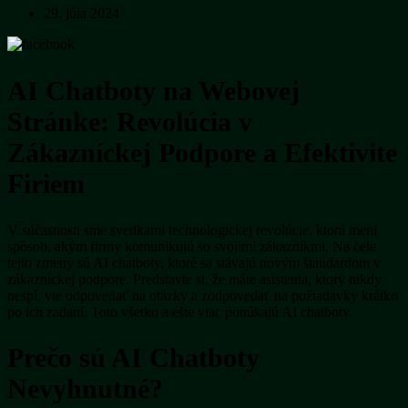
29. júla 2024
AI Chatboty na Webovej
Stránke: Revolúcia v
Zákazníckej Podpore a Efektivite
Firiem
V súčasnosti sme svedkami technologickej revolúcie, ktorá mení
spôsob, akým firmy komunikujú so svojimi zákazníkmi. Na čele
tejto zmeny sú AI chatboty, ktoré sa stávajú novým štandardom v
zákazníckej podpore. Predstavte si, že máte asistenta, ktorý nikdy
nespí, vie odpovedať na otázky a zodpovedať na požiadavky krátko
po ich zadaní. Toto všetko a ešte viac ponúkajú AI chatboty.
Prečo sú AI Chatboty
Nevyhnutné?