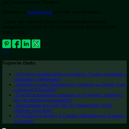
byť o krok pred nimi. Navštívte
Kliknutím na
webexpres.sk
navštívite webovú stránku.
a zistite, ako vám môžu pomôcť s implementáciou týchto
inteligentných riešení. To by mohol byť krok, ktorý zmení vašu
firmu navždy!
Najnovšie články
„Vytvorte si úspešnú online prezentáciu: Tvorba webstránok a
webshopov s Webexpres“
„Efektívna Tvorba Marketingovej Kampane na Google: Krok
za Krocom k Úspechu“
„Úspešné marketingové kampane na Facebooku: Stratégie a
tipy pre efektívnu komunikáciu“
„Transformujte svoj web: Ako AI chatbot môže zvýšiť
efektivitu vašej firmy“
„10 Kľúčových Krokov k Úspešnej Marketingovej Kampani
na Google“