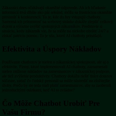
Zákazníci dnes očakávajú okamžité odpovede. Ak ich hľadanie
informácií trvá dlhšie ako pár sekúnd, môžu sa frustráciou okamžite
presunúť k konkurencii. To je, kde do hry vstupujú chatboty.
Samotná ich prítomnosť na webovej stránke dokáže zlepšiť celkový
dojem a výrazne zvýšiť spokojných zákazníkov. Predstavte si
situáciu, kedy zákazník vie, že sa môže na niekoho obrátiť 24/7 a
získať patriciu pomoc. To je sila, ktorú AI chatboty prinášajú.
Efektivita a Úspory Nákladov
Používanie chatbotov je nielen o zákazníckej spokojnosti, ale aj o
efektivite. Firmy, ktoré implementovali AI chatboty, zaznamenali
nielen zníženie nákladov na zamestnancov v zákazníckej podpore,
ale tiež zvýšenie produktivity. Chatboty dokážu riešiť tisíce dotazov
súčasne, zatiaľ čo ľudský personál sa môže sústrediť na zložitejšie
úlohy. Prečo by ste teda mali platiť zamestnancov, aby sa zaoberali
jednoduchými otázkami, keď AI to zvládne?
Čo Môže Chatbot Urobiť Pre
Vašu Firmu?