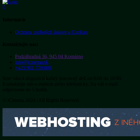
Informácie
Ochrana osobných údajov a Cookies
Kontaktujte nás!
Podzáhradná 36, 945 04 Komárno
info@icinema.sk
+421 901 770 809
Sme vám k dispozícii každý pracovný deň od 8:00 do 18:00.
Kontaktujte nás e-mailom alebo telefonicky. Na váš e-mail
odpovieme do 5 hodín.
© iCinema 2024 | All Rights Reserved.