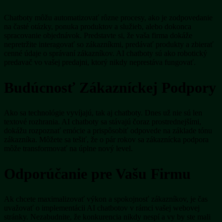
Chatboty môžu automatizovať rôzne procesy, ako je zodpovedanie
na časté otázky, ponuka produktov a služieb, alebo dokonca
spracovanie objednávok. Predstavte si, že vaša firma dokáže
nepretržite interagovať so zákazníkmi, predávať produkty a zbierať
cenné údaje o správaní zákazníkov. AI chatboty sú ako robotický
predavač vo vašej predajni, ktorý nikdy neprestáva fungovať.
Budúcnosť Zákazníckej Podpory
Ako sa technológie vyvíjajú, tak aj chatboty. Dnes už nie sú len
textové rozhrania. AI chatboty sa stávajú čoraz prostrednejšími,
dokážu rozpoznať emócie a prispôsobiť odpovede na základe tónu
zákazníka. Môžete sa tešiť, že o pár rokov sa zákaznícka podpora
môže transformovať na úplne nový level.
Odporúčanie pre Vašu Firmu
Ak chcete maximalizovať výkon a spokojnosť zákazníkov, je čas
uvažovať o implementácii AI chatbotov v rámci vašej webovej
stránky. Nezabudnite, že konkurencia nikdy nespí a vy by ste mali