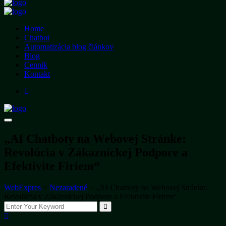
Home
Chatbot
Automatizácia blog článkov
Blog
Cenník
Kontakt
„AI Chatboty na Webovej Stránke:
Revolúcia v Zákazníckej Podpore a
Efektivite Firiem“
WebExpres
>
Nezaradené
>
„AI Chatboty na Webovej Stránke:
Revolúcia v Zákazníckej Podpore a Efektivite Firiem“