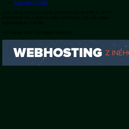
+421 901 770 809
Sme vám k dispozícii každý pracovný deň od 8:00 do 18:00.
Kontaktujte nás e-mailom alebo telefonicky. Na váš e-mail
odpovieme do 5 hodín.
© iCinema 2024 | All Rights Reserved.