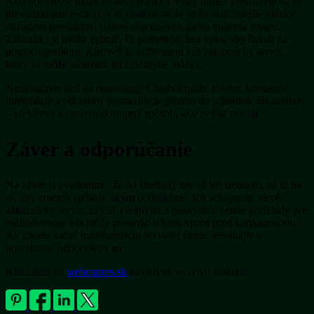
Ako konkrétne môže chatbot pomôcť vašej firme? Predstavte si, že
prevádzkujete e-shop. Váš chatbot môže riešiť najčastejšie otázky
ohľadom produktov, stavov objednávok alebo vrátenia tovaru.
Zákazníci si môžu vybrať, čo potrebujú, bez toho, aby čakali na
pomoc operátora. Zároveň to odbremení váš zákaznícky servis,
ktorý sa môže sústrediť na zložitejšie otázky.
Nezabudnite tiež na marketing! Chatbot môže zbierať kontaktné
informácie a odosielať promo akcie priamo do schránok zákazníkov
– efektívny a cenovo dostupný spôsob, ako zvýšiť predaj.
Záver a odporúčanie
Na záver si uvedomme, že AI chatboty nie sú len trendom, sú tu na
to, aby zmenili spôsob, akým podnikáme. Ich schopnosť zlepšiť
zákaznícky servis, zvýšiť efektivitu a poskytnúť cenné podklady pre
rozhodovanie vás môže posunúť o krok vpred pred konkurenciou.
Ak chcete začať transformáciu vo vašej firme, neváhajte a
kontaktujte odborníkov na
Kliknutím na
webexpres.sk
navštívite webovú stránku.