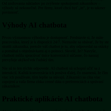
Od znižovania nákladov po zvýšenie spokojnosti zákazníkov –
výhody sú nekonečné. Pre firmy, ktoré chcú byť „in“, je to takmer
povinnosť.
Výhody AI chatbota
Prvou významnou výhodou je dostupnosť. Predstavte si, že máte
pracovníka, ktorý je k dispozícii 24/7. Nemusíte sa obávať, že by ste
stratili zákazníka, pretože váš chatbot je tu, aby odpovedal na otázky
a pomáhal s objednávkami aj o polnoci. Skvelé, že? Navyše,
chatboti môžu spracúvať tisíce konverzácií súčasne, čo naozaj
prevyšuje akýkoľvek ľudský tím.
Nie sú to len rýchle odpovede. AI chatboti sú schopní učiť sa z
interakcií. Každá konverzácia ich posúva ďalej, čo znamená, že čím
viac ich používate, tým lepšie sa stávajú. Zákazníci sa cítia viac
zapojení a vaša firma získa cenné dáta o preferenciách a správaní
zákazníkov.
Praktické aplikácie AI chatbota