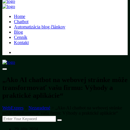
Home
Chatbot
Automatizácia blog článkov
Blog
Cenník
Kontakt
„Ako AI chatbot na webovej stránke môže
transformovať vašu firmu: Výhody a
praktické aplikácie“
WebExpres
>
Nezaradené
>
„Ako AI chatbot na webovej stránke
môže transformovať vašu firmu: Výhody a praktické aplikácie“
29. júla 2024