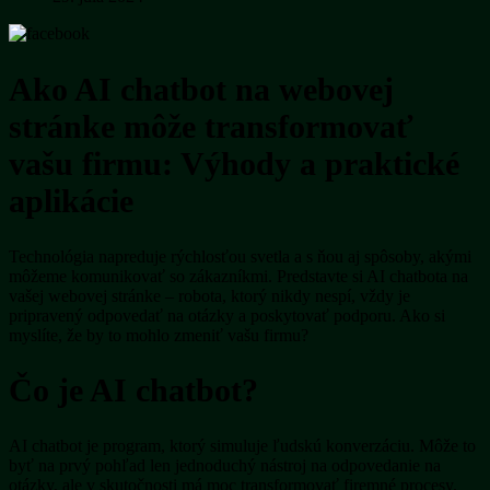
Ako AI chatbot na webovej
stránke môže transformovať
vašu firmu: Výhody a praktické
aplikácie
Technológia napreduje rýchlosťou svetla a s ňou aj spôsoby, akými
môžeme komunikovať so zákazníkmi. Predstavte si AI chatbota na
vašej webovej stránke – robota, ktorý nikdy nespí, vždy je
pripravený odpovedať na otázky a poskytovať podporu. Ako si
myslíte, že by to mohlo zmeniť vašu firmu?
Čo je AI chatbot?
AI chatbot je program, ktorý simuluje ľudskú konverzáciu. Môže to
byť na prvý pohľad len jednoduchý nástroj na odpovedanie na
otázky, ale v skutočnosti má moc transformovať firemné procesy.