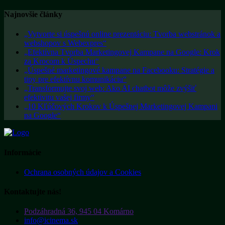
Najnovšie články
„Vytvorte si úspešnú online prezentáciu: Tvorba webstránok a
webshopov s Webexpres“
„Efektívna Tvorba Marketingovej Kampane na Google: Krok
za Krocom k Úspechu“
„Úspešné marketingové kampane na Facebooku: Stratégie a
tipy pre efektívnu komunikáciu“
„Transformujte svoj web: Ako AI chatbot môže zvýšiť
efektivitu vašej firmy“
„10 Kľúčových Krokov k Úspešnej Marketingovej Kampani
na Google“
Informácie
Ochrana osobných údajov a Cookies
Kontaktujte nás!
Podzáhradná 36, 945 04 Komárno
info@icinema.sk