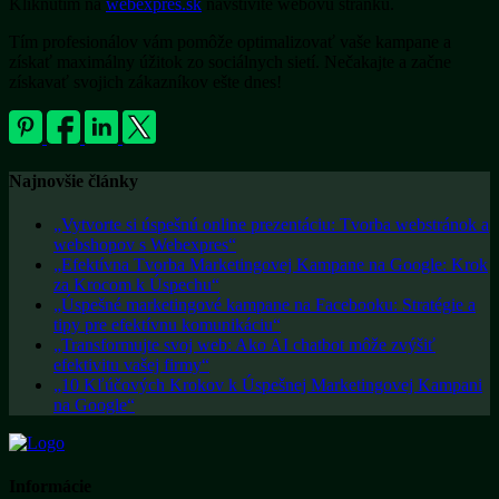
Kliknutím na
webexpres.sk
navštívite webovú stránku.
Tím profesionálov vám pomôže optimalizovať vaše kampane a
získať maximálny úžitok zo sociálnych sietí. Nečakajte a začne
získavať svojich zákazníkov ešte dnes!
Najnovšie články
„Vytvorte si úspešnú online prezentáciu: Tvorba webstránok a
webshopov s Webexpres“
„Efektívna Tvorba Marketingovej Kampane na Google: Krok
za Krocom k Úspechu“
„Úspešné marketingové kampane na Facebooku: Stratégie a
tipy pre efektívnu komunikáciu“
„Transformujte svoj web: Ako AI chatbot môže zvýšiť
efektivitu vašej firmy“
„10 Kľúčových Krokov k Úspešnej Marketingovej Kampani
na Google“
Informácie