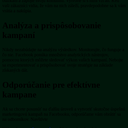
otázkam a zapojte svoju komunitu. Vytvorte si s nimi vzťah. Keď
vaši zákazníci vidia, že vám na nich záleží, pravdepodobne sa k vám
vrátia a nakúpia.
Analýza a prispôsobovanie
kampaní
Nikdy nezabúdajte na analýzu výsledkov. Monitorujte, čo funguje a
čo nie. Facebook ponúka množstvo analytických nástrojov,
pomocou ktorých môžete sledovať výkon vašich kampaní. Nebojte
sa experimentovať a prispôsobovať svoje stratégie na základe
získaných dát.
Odporúčanie pre efektívne
kampane
Ak sa chcete posunúť na ďalšiu úroveň a vytvoriť skutočne úspešnú
marketingovú kampaň na Facebooku, odporúčame vám obrátiť sa
na odborníkov. Navštívte