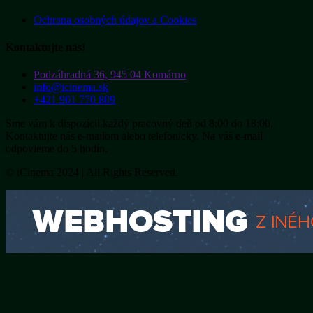
Ochrana osobných údajov a Cookies
Kontaktujte nás!
Podzáhradná 36, 945 04 Komárno
info@icinema.sk
+421 901 770 809
Sme vám k dispozícii každý pracovný deň od 8:00 do 18:00.
Kontaktujte nás e-mailom alebo telefonicky. Na váš e-mail
odpovieme do 5 hodín.
© iCinema 2024 | All Rights Reserved.