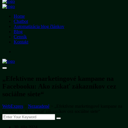
Home
Chatbot
Automatizácia blog článkov
Blog
Cenník
Kontakt
„Efektívne marketingové kampane na
Facebooku: Ako získať zákazníkov cez
sociálne siete“
WebExpres
>
Nezaradené
>
„Efektívne marketingové kampane na
Facebooku: Ako získať zákazníkov cez sociálne siete“
30. júla 2024