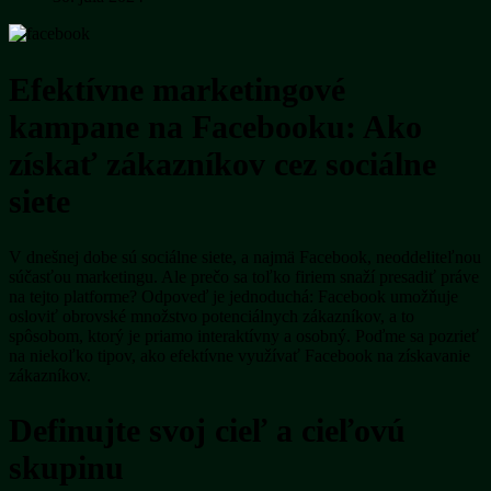
Efektívne marketingové
kampane na Facebooku: Ako
získať zákazníkov cez sociálne
siete
V dnešnej dobe sú sociálne siete, a najmä Facebook, neoddeliteľnou
súčasťou marketingu. Ale prečo sa toľko firiem snaží presadiť práve
na tejto platforme? Odpoveď je jednoduchá: Facebook umožňuje
osloviť obrovské množstvo potenciálnych zákazníkov, a to
spôsobom, ktorý je priamo interaktívny a osobný. Poďme sa pozrieť
na niekoľko tipov, ako efektívne využívať Facebook na získavanie
zákazníkov.
Definujte svoj cieľ a cieľovú
skupinu