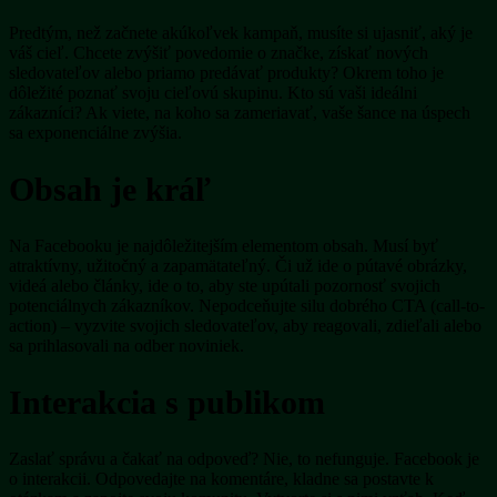
Predtým, než začnete akúkoľvek kampaň, musíte si ujasniť, aký je
váš cieľ. Chcete zvýšiť povedomie o značke, získať nových
sledovateľov alebo priamo predávať produkty? Okrem toho je
dôležité poznať svoju cieľovú skupinu. Kto sú vaši ideálni
zákazníci? Ak viete, na koho sa zameriavať, vaše šance na úspech
sa exponenciálne zvýšia.
Obsah je kráľ
Na Facebooku je najdôležitejším elementom obsah. Musí byť
atraktívny, užitočný a zapamätateľný. Či už ide o pútavé obrázky,
videá alebo články, ide o to, aby ste upútali pozornosť svojich
potenciálnych zákazníkov. Nepodceňujte silu dobrého CTA (call-to-
action) – vyzvite svojich sledovateľov, aby reagovali, zdieľali alebo
sa prihlasovali na odber noviniek.
Interakcia s publikom
Zaslať správu a čakať na odpoveď? Nie, to nefunguje. Facebook je
o interakcii. Odpovedajte na komentáre, kladne sa postavte k