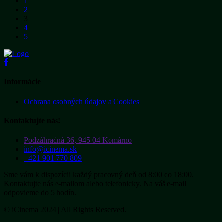
1
2
3
4
5
Informácie
Ochrana osobných údajov a Cookies
Kontaktujte nás!
Podzáhradná 36, 945 04 Komárno
info@icinema.sk
+421 901 770 809
Sme vám k dispozícii každý pracovný deň od 8:00 do 18:00.
Kontaktujte nás e-mailom alebo telefonicky. Na váš e-mail
odpovieme do 5 hodín.
© iCinema 2024 | All Rights Reserved.