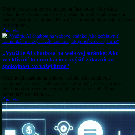
Efektívne marketingové kampane na Facebooku: Ako získať
zákazníkov cez sociálne siete V dnešnej dobe sú sociálne siete, a
najmä Facebook, neoddeliteľnou súčasťou marketingu. Ale prečo sa
toľko firiem...
Čítaj viac
„Využitie AI chatbota na webovej stránke: Ako
zefektívniť komunikáciu a zvýšiť zákaznícku
spokojnosť vo vašej firme“
Využitie AI chatbota na webovej stránke: Ako zefektívniť
komunikáciu a zvýšiť zákaznícku spokojnosť vo vašej firme V
dnešnom rýchlo sa meniacom digitálnom svete je efektívna
komunikácia kľúčom k...
Čítaj viac