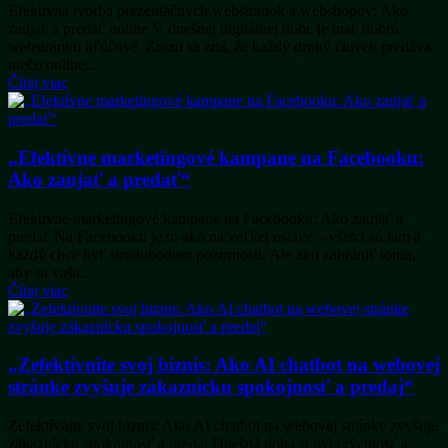
Efektívna tvorba prezentačných webstránok a webshopov: Ako
zaujať a predať online V dnešnej digitálnej dobe je mať dobrú
webstránku kľúčové. Zrazu sa zdá, že každý druhý človek predáva
niečo online...
Čítaj viac
„Efektívne marketingové kampane na Facebooku:
Ako zaujať a predať“
Efektívne marketingové kampane na Facebooku: Ako zaujať a
predať Na Facebooku je to ako na veľkej oslave – všetci sú tam a
každý chce byť stredobodom pozornosti. Ale ako zabrániť tomu,
aby sa vaša...
Čítaj viac
„Zefektívnite svoj biznis: Ako AI chatbot na webovej
stránke zvyšuje zákaznícku spokojnosť a predaj“
Zefektívnite svoj biznis: Ako AI chatbot na webovej stránke zvyšuje
zákaznícku spokojnosť a predaj Dnešná doba si pýta rýchlosť a