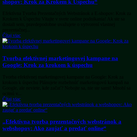
shopov: Krok za Krokem k Úspechu“
Efektívna Tvorba Prezentačných Webstránok a E-shopov: Krok za
Krokem k Úspechu Vitajte v svete online podnikania! Ak ste sa
dostali sem, pravdepodobne uvažujete o vytvorení vlastnej
prezentačnej...
Čítaj viac
Tvorba efektívnej marketingovej kampane na
Google: Krok za krokom k úspechu
Tvorba efektívnej marketingovej kampane na Google: Krok za
krokom k úspechu Plánujete rozbehnúť marketingovú kampaň na
Google, ale neviete, kde začať? Nebojte sa, nie ste sami! Mnohí sa
ocitnú v...
Čítaj viac
„Efektívna tvorba prezentačných webstránok a
webshopov: Ako zaujať a predať online“