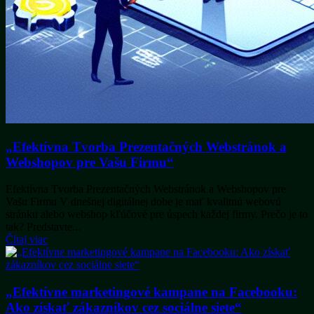
„Efektívna Tvorba Prezentačných Webstránok a
Webshopov pre Vašu Firmu“
Efektívna Tvorba Prezentačných Webstránok a Webshopov pre
Vašu Firmu V dnešnej digitálnej dobe je mať kvalitnú webovú
stránku alebo webshop kľúčové pre úspech každej firmy. Prečo je to
tak? Predstavte...
Čítaj viac
„Efektívne marketingové kampane na Facebooku:
Ako získať zákazníkov cez sociálne siete“