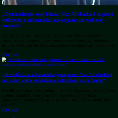
„Optimalizujte svoj biznis: Ako AI chatboti zvyšujú
efektivitu a zákaznícku spokojnosť na webovej
stránke“
Optimalizujte svoj biznis: Ako AI chatboti zvyšujú efektivitu a
zákaznícku spokojnosť na webovej stránke V dnešnej digitálnej
dobe sa čoraz viac biznisov obracia na technológie, aby zefektívnili
svoje...
Čítaj viac
„Revolúcia v zákazníckej podpore: Ako AI chatbot
na vašej webovej stránke zefektívni vašu firmu“
Revolúcia v zákazníckej podpore: Ako AI chatbot na vašej webovej
stránke zefektívni vašu firmu Ste pripravení na revolúciu v
zákazníckej podpore? Čo ak by ste mohli mať 24/7 asistenta, ktorý
odpovie...
Čítaj viac