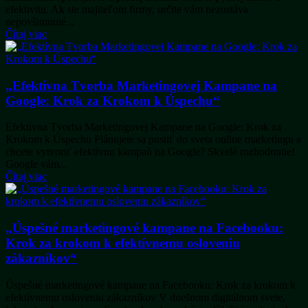
efektivitu. Ak ste majiteľom firmy, určite vám nezostáva
nepovšimnuté...
Čítaj viac
„Efektívna Tvorba Marketingovej Kampane na
Google: Krok za Krokom k Úspechu“
Efektívna Tvorba Marketingovej Kampane na Google: Krok za
Krokom k Úspechu Plánujete sa pustiť do sveta online marketingu a
chcete vytvoriť efektívnu kampaň na Google? Skvelé rozhodnutie!
Google vám...
Čítaj viac
„Úspešné marketingové kampane na Facebooku:
Krok za krokom k efektívnemu osloveniu
zákazníkov“
Úspešné marketingové kampane na Facebooku: Krok za krokom k
efektívnemu osloveniu zákazníkov V dnešnom digitálnom svete,